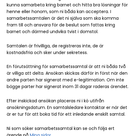
kunna samarbeta kring barnet och hitta bra lösningar för
henne eller honom, som ni båda kan acceptera. I
samarbetssamtalen är det ni själva som ska komma
fram till och ansvara för de beslut som fattas kring
barnet och därmed undvika tvist i domstol.
Samtalen är frivilliga, de registreras inte, de är
kostnadsfria och sker under sekretess.
En förutsättning för samarbetssamtal är att ni båda två
är villiga att delta. Ansökan skickas därför in först när den
andre parten har signerat med e-legitimation. Om inte
bägge parter har signerat inom 31 dagar raderas ärendet.
Efter inskickad ansökan placeras ni i kö utifrån
ansökningsdatum. En samtalsledare kontaktar er när det
är er tur för att boka tid för ett inledande enskilt samtal.
Ni som söker samarbetssamtal kan se och följa ert
ärende på
Mina sidor
.